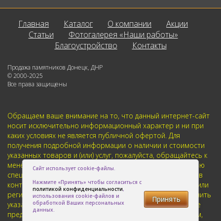
Главная
Каталог
О компании
Акции
Статьи
Фотогалерея «Наши работы»
Благоустройство
Контакты
Продажа памятников Донецк, ДНР
© 2000-2025
Все права защищены
Обращаем ваше внимание на то, что данный интернет-сайт
носит исключительно информационный характер и ни при
каких условиях не является публичной офертой. Для
получения подробной информации о наличии и стоимости
указанных товаров и (или) услуг, пожалуйста, обращайтесь к
менеджерам отдела клиентского обслуживания с помощью
Сайт использует cookie-файлы.
специальной формы связи или по телефонам указанным в
Нажмите «Принять» чтобы согласиться с
контактах. Пользуясь (на сайте) формой обратной связи или
политикой конфиденциальности
,
регистрацией, Вы соглашаетесь с тем что мы будем хранить
использования cookie-файлов и
Принять
обработкой Ваших персональных
указанную Вами, Вашу персональную информацию. Мы не
данных.
предоставляем Вашу личную информацию третьим лицам,