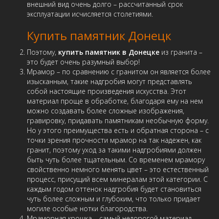
внешний вид очень долго – рассчитанный срок
эксплуатации исчисляется столетиями.
Купить памятник Донецк
Поэтому,
купить памятник в Донецке
из гранита –
это будет очень разумный выбор!
Мрамор – по сравнению с гранитом он является более
изысканным, такие надгробия могут представлять
собой настоящие произведения искусства. Этот
материал проще в обработке, благодаря ему на нем
можно создавать более сложные изображения,
гравировку, придавать памятникам необычную форму.
Но у этого преимущества есть и обратная сторона – с
точки зрения прочности мрамор на так надежен, как
гранит, поэтому уход за такими надгробиями должен
быть чуть более тщательным. Со временем мрамору
свойственно немного менять цвет – это естественный
процесс, присущий всем минералам этой категории. С
каждым годом оттенок надгробия будет становиться
чуть более сложным и глубоким, что только придает
могиле особые нотки благородства.
Мраморная крошка – самый недорогой материал,