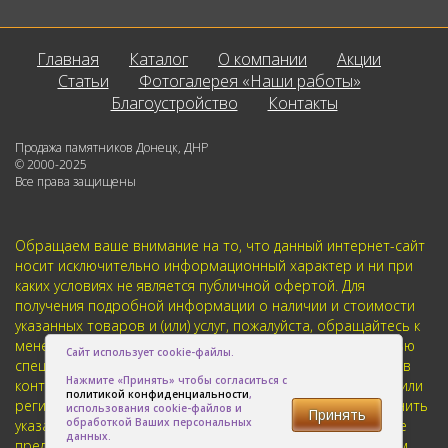
Главная
Каталог
О компании
Акции
Статьи
Фотогалерея «Наши работы»
Благоустройство
Контакты
Продажа памятников Донецк, ДНР
© 2000-2025
Все права защищены
Обращаем ваше внимание на то, что данный интернет-сайт
носит исключительно информационный характер и ни при
каких условиях не является публичной офертой. Для
получения подробной информации о наличии и стоимости
указанных товаров и (или) услуг, пожалуйста, обращайтесь к
менеджерам отдела клиентского обслуживания с помощью
Сайт использует cookie-файлы.
специальной формы связи или по телефонам указанным в
Нажмите «Принять» чтобы согласиться с
контактах. Пользуясь (на сайте) формой обратной связи или
политикой конфиденциальности
,
регистрацией, Вы соглашаетесь с тем что мы будем хранить
использования cookie-файлов и
Принять
обработкой Ваших персональных
указанную Вами, Вашу персональную информацию. Мы не
данных.
предоставляем Вашу личную информацию третьим лицам,