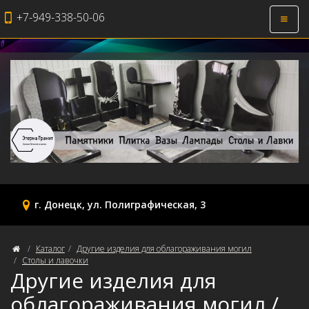
+7-949-338-50-06
Откры
навиг
г. Донецк, ул. Полиграфическая, 3
Каталог
Другие изделия для облагораживания могил
Столы и лавочки
Другие изделия для
облагораживания могил /