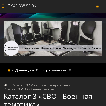
+7-949-338-50-06
Откры
навиг
г. Донецк, ул. Полиграфическая, 3
Каталог
3D Модели для фрезерной резки
Каталог 3 «СВО - Военная тематика»
Каталог 3 «СВО - Военная
тематика»