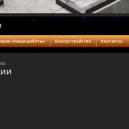
3
лерея «Наши работы»
Благоустройство
Контакты
ции
ции