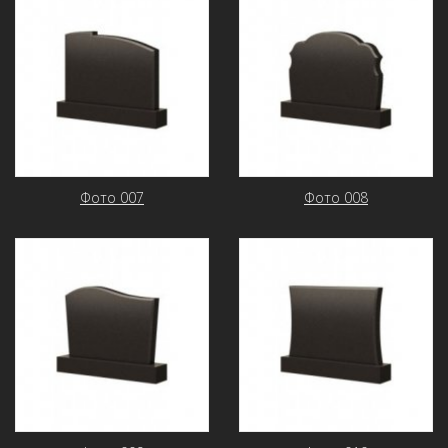
Фото 007
Фото 008