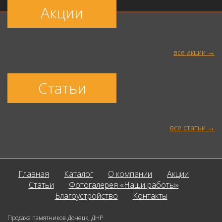
Акции
все акции
Статьи
все статьи
Главная
Каталог
О компании
Акции
Статьи
Фотогалерея «Наши работы»
Благоустройство
Контакты
Продажа памятников Донецк, ДНР