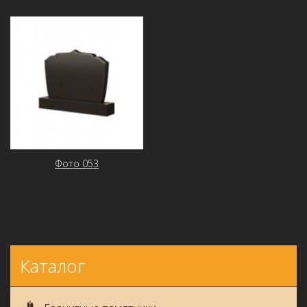
Фото 053
Каталог