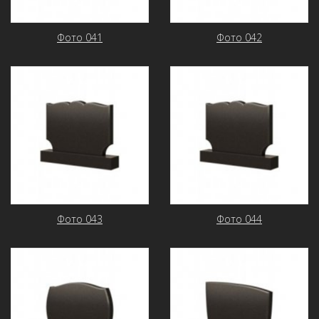
Фото 041
Фото 042
Фото 043
Фото 044