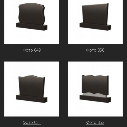
Фото 049
Фото 050
Фото 051
Фото 052