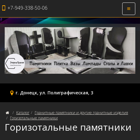
+7-949-338-50-06
Откры
навиг
г. Донецк, ул. Полиграфическая, 3
Каталог
Гранитные памятники и другие гранитные изделия
Горизотальные памятники
Горизотальные памятники