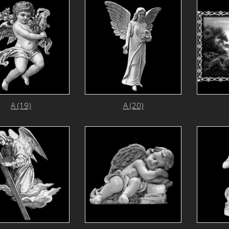
А (19)
А (20)