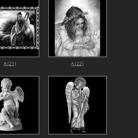
А (21)
А (22)