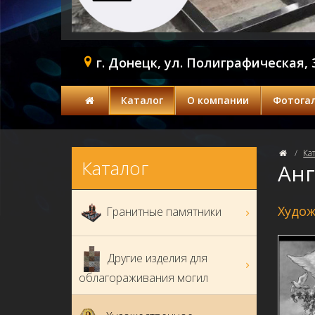
г. Донецк, ул. Полиграфическая, 
Каталог
О компании
Фотога
Ка
Каталог
Ан
Худож
Гранитные памятники
Другие изделия для
облагораживания могил