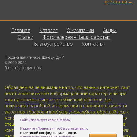
все статьи
Главная
Каталог
О компании
Акции
Статьи
Фотогалерея «Наши работы»
Благоустройство
Контакты
Продажа памятников Донецк, ДНР
© 2000-2025
Все права защищены
Обращаем ваше внимание на то, что данный интернет-сайт
носит исключительно информационный характер и ни при
каких условиях не является публичной офертой. Для
получения подробной информации о наличии и стоимости
указанных товаров и (или) услуг, пожалуйста, обращайтесь к
менеджерам отдела клиентского обслуживания с помощью
Сайт использует cookie-файлы.
специальной формы связи или по телефонам указанным в
Нажмите «Принять» чтобы согласиться с
контактах. Пользуясь (на сайте) формой обратной связи или
политикой конфиденциальности
,
регистрацией, Вы соглашаетесь с тем что мы будем хранить