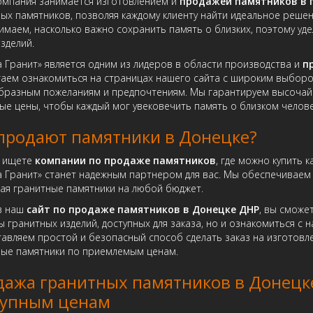
омпания занимается изготовлением и
продажей памятников в г
ых памятников, позволяя каждому клиенту найти идеальное решен
маем, насколько важно сохранить память о близких, поэтому уд
зделий.
 Гранит» является одним из лидеров в области производства и
п
аем ознакомиться на страницах нашего сайта с широким выборо
бразным пожеланиям и предпочтениям. Мы гарантируем высочай
ые цены, чтобы каждый мог увековечить память о близком челове
продают памятники в Донецке?
ы ищете
компании по продаже памятников
, где можно купить 
 Гранит» станет надежным партнером для вас. Мы обеспечиваем
ая гранитные памятники на любой бюджет.
в наш
сайт по продаже памятников в Донецке ДНР
, вы сможе
 гранитных изделий, доступных для заказа, но и ознакомиться с
авляем простой и безопасный способ сделать заказ на изготовле
ные памятники по приемлемым ценам.
ажа гранитных памятников в Донецке
тупным ценам