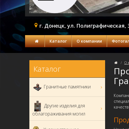
г. Донецк, ул. Полиграфическая, 
Каталог
О компании
Фотога
О 
Каталог
Про
Гра
Гранитные памятники
Компани
специал
Другие изделия для
качеств
облагораживания могил
Прод