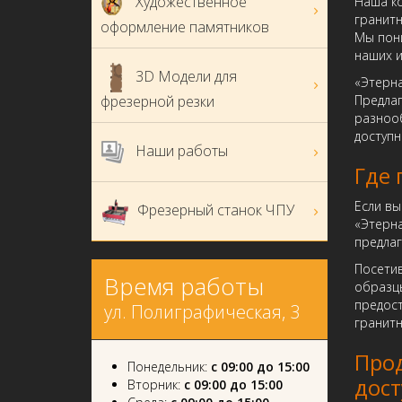
Художественное
Наша к
гранитн
оформление памятников
Мы пони
наших и
3D Модели для
«Этерна
фрезерной резки
Предлаг
разноо
доступн
Наши работы
Где 
Если в
Фрезерный станок ЧПУ
«Этерна
предлаг
Посети
Время работы
образцы
предост
ул. Полиграфическая, 3
гранит
Прод
Понедельник:
с 09:00 до 15:00
дос
Вторник:
с 09:00 до 15:00